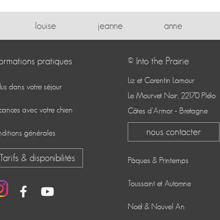
louise
jeanne
anne
formations pratiques
© Into the Prairie
Liz et Corentin Lamour
clus dans votre séjour
Le Mourvet Noir, 22170 Plélo
cances avec votre chien
Côtes d'Armor - Bretagne
nous contacter
nditions générales
Tarifs & disponibilités
Pâques & Printemps
Toussaint et Automne
Noël & Nouvel An