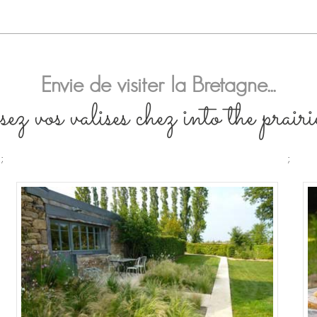
Envie de visiter la Bretagne...
sez vos valises chez into the prairi
;
;