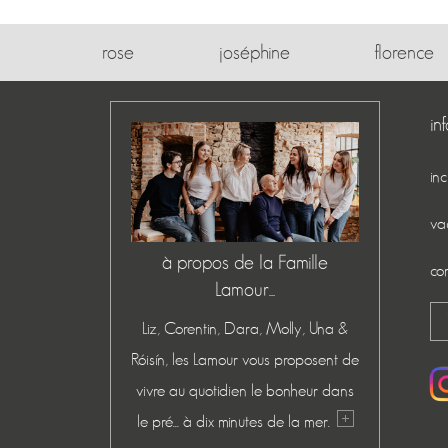
rose
joséphine
florence
in
in
va
à propos de la Famille
co
Lamour...
Liz, Corentin, Dara, Molly, Una &
Róisín, les Lamour vous proposent de
vivre au quotidien le bonheur dans
le pré... à dix minutes de la mer.