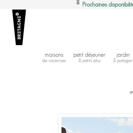
Prochaines disponibilit
maisons
petit déjeuner
jardin
de vacances
& petits plus
& potager
v