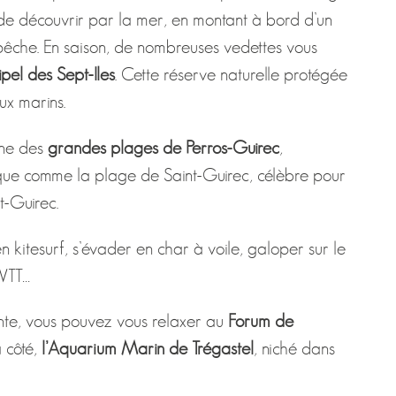
 de découvrir par la mer, en montant à bord d’un
 pêche. En saison, de nombreuses vedettes vous
ipel des Sept-Iles
. Cette réserve naturelle protégée
ux marins.
une des
grandes plages de Perros-Guirec
,
resque comme la plage de Saint-Guirec, célèbre pour
nt-Guirec.
en kitesurf, s’évader en char à voile, galoper sur le
 VTT…
tente, vous pouvez vous relaxer au
Forum de
à côté,
l’Aquarium Marin de Trégastel
, niché dans