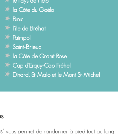
le Pays de Plélo
la Côte du Goëlo
Binic
l'île de Bréhat
Paimpol
Saint-Brieuc
la Côte de Granit Rose
Cap d'Erquy-Cap Fréhel
Dinard, St-Malo et le Mont St-Michel
és
s"
vous permet de randonner à pied tout au long