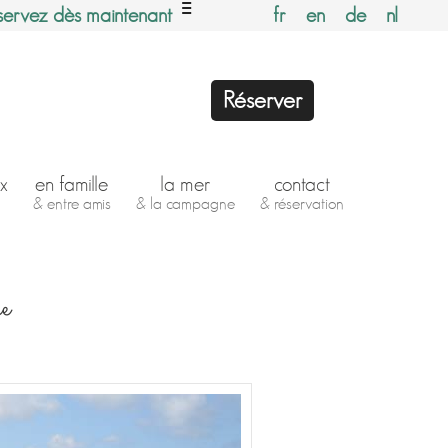
servez dès maintenant
fr
en
de
nl
Réserver
x
en famille
la mer
contact
& entre amis
& la campagne
& réservation
ne