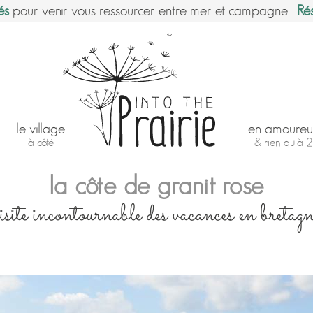
és
pour venir vous ressourcer entre mer et campagne....
Ré
le village
en amoureu
à côté
& rien qu'à 2
la côte de granit rose
isite incontournable des vacances en bretag