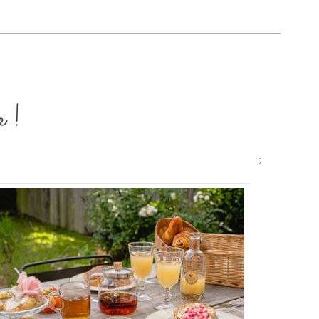
e !
;