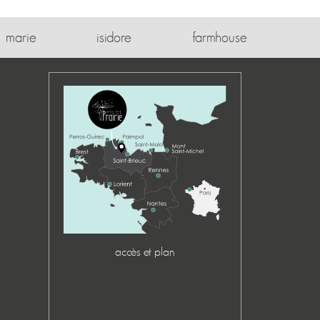
marie
isidore
farmhouse
accès et plan