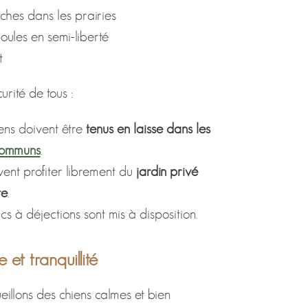
ches dans les prairies
oules en semi-liberté
t
urité de tous :
iens doivent être
tenus en laisse dans les
communs
.
uvent profiter librement du
jardin privé
te
.
cs à déjections sont mis à disposition.
 et tranquillité
illons des chiens calmes et bien