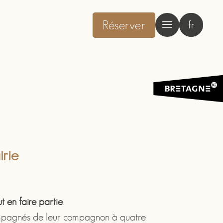
Réserver
fr
irie
t en faire partie
.
compagnés de leur compagnon à quatre