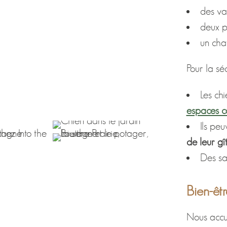
des va
deux p
un cha
Pour la séc
Les ch
espaces 
Ils pe
de leur gî
Des sa
Bien-être
Nous accue