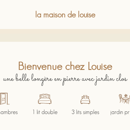
la maison de louise
Bienvenue chez Louise
une belle longère en pierre avec jardin clos
hambres
1 lit double
3 lits simples
jardin pr