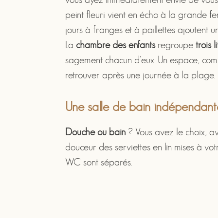
peint fleuri vient en écho à la grande fe
jours à franges et à paillettes ajoutent u
La
chambre des enfants
regroupe
trois l
sagement chacun d'eux. Un espace, compl
retrouver après une journée à la plage.
Une salle de bain indépendant
Douche ou bain
? Vous avez le choix, a
douceur des serviettes en lin mises à votr
WC sont séparés.