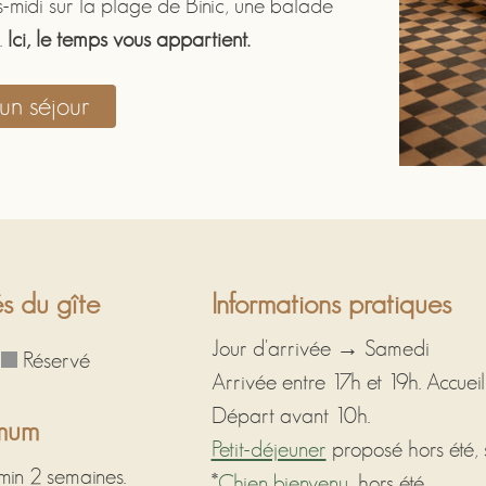
ès-midi sur la plage de Binic, une balade
.
Ici, le temps vous appartient.
un séjour
és du gîte
Informations pratiques
Jour d'arrivée → Samedi
e
Réservé
Arrivée entre 17h et 19h. Accueil 
Départ avant 10h.
imum
Petit-déjeuner
proposé hors été, s
 min 2 semaines.
*
Chien bienvenu
, hors été.