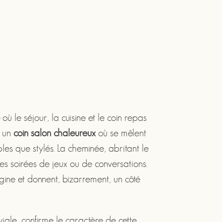
e
où le séjour, la cuisine et le coin repas
e un
coin salon chaleureux
où se mêlent
les que stylés. La cheminée, abritant le
es soirées de jeux ou de conversations.
gine et donnent, bizarrement, un côté
iviale, confirme le caractère de cette