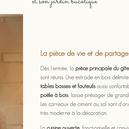
et son jardin bucolique
La pièce de vie et de partage
Dès l'entrée, la
pièce principale du gît
sont réunis. Une estrade en bois délimit
tables basses et fauteuils
aussi confortab
poêle à bois
, laisse présager de grand
Les carreaux de ciment au sol sont d'ori
très moderne à la décoration.
La
cuisine ouverte
, fonctionnelle et conv