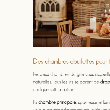
Des chambres douillettes pour t
Les deux chambres du gîte vous accueil
naturelles. Tous les lits se parent de
draps
quelque soit la saison.
La
chambre principale
, spacieuse et lum
vous ayez immédiatement envie de vous y