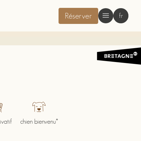
Réserver
fr
ivatif
chien bienvenu*