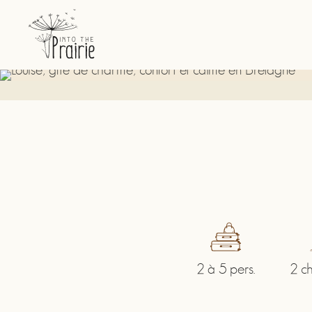
2 à 5 pers.
2 c