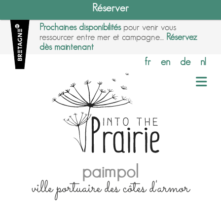
Réserver
Prochaines disponibilités
pour venir vous
ressourcer entre mer et campagne....
Réservez
dès maintenant
fr
en
de
nl
paimpol
ville portuaire des côtes d'armor