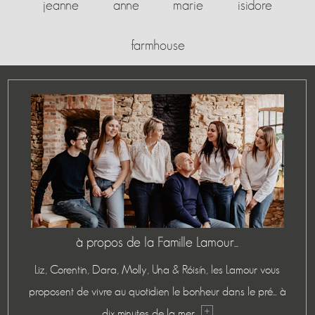
jeanne
anne
marie
isidore
farmhouse
à propos de la Famille Lamour...
Liz, Corentin, Dara, Molly, Una & Róisín, les Lamour vous
proposent de vivre au quotidien le bonheur dans le pré... à
dix minutes de la mer.