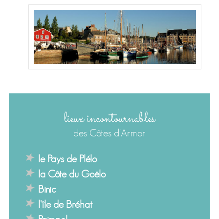
lieux incontournables
des Côtes d'Armor
le Pays de Plélo
la Côte du Goëlo
Binic
l'île de Bréhat