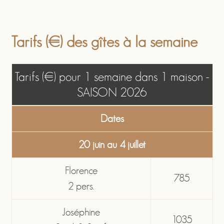
Tarifs (€) des gîtes à la semaine
Tarifs (€) pour 1 semaine dans 1 maison -
SAISON 2026
Dates
20 juin au 4 juillet
Florence
785
2 pers.
Joséphine
1035