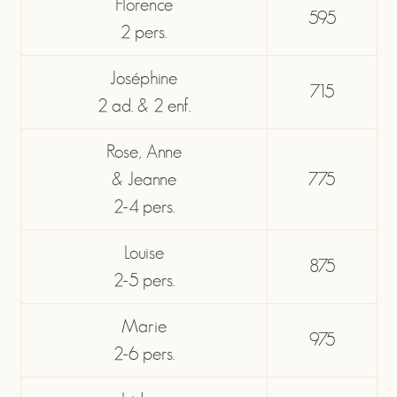
Florence
595
2 pers.
Joséphine
715
2 ad. & 2 enf.
Rose, Anne
& Jeanne
775
2-4 pers.
Louise
875
2-5 pers.
Marie
975
2-6 pers.