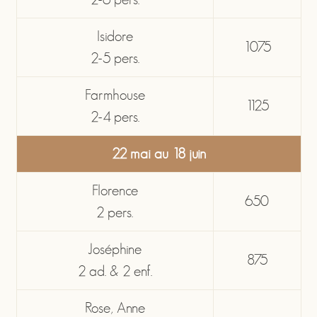
Isidore
1075
2-5 pers.
Farmhouse
1125
2-4 pers.
22 mai au 18 juin
Florence
650
2 pers.
Joséphine
875
2 ad. & 2 enf.
Rose, Anne