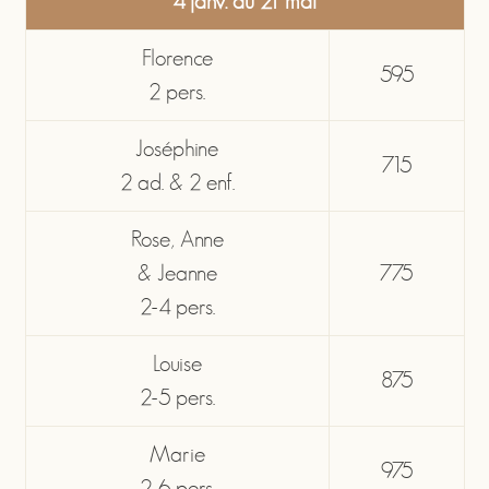
4 janv. au 21 mai
Florence
595
2 pers.
Joséphine
715
2 ad. & 2 enf.
Rose, Anne
& Jeanne
775
2-4 pers.
Louise
875
2-5 pers.
Marie
975
2-6 pers.