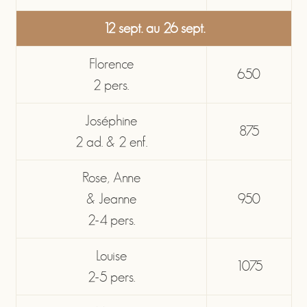
12 sept. au 26 sept.
Florence
650
2 pers.
Joséphine
875
2 ad. & 2 enf.
Rose, Anne
& Jeanne
950
2-4 pers.
Louise
1075
2-5 pers.