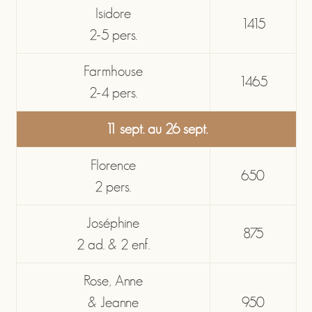
Isidore
1415
2-5 pers.
Farmhouse
1465
2-4 pers.
11 sept. au 26 sept.
Florence
650
2 pers.
Joséphine
875
2 ad. & 2 enf.
Rose, Anne
& Jeanne
950