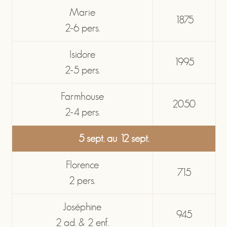
Marie
1875
2-6 pers.
Isidore
1995
2-5 pers.
Farmhouse
2050
2-4 pers.
5 sept. au 12 sept.
Florence
715
2 pers.
Joséphine
945
2 ad. & 2 enf.