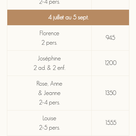
2-4 pers.
4 juillet au 5 sept.
Florence
945
2 pers.
Joséphine
1200
2 ad. & 2 enf.
Rose, Anne
& Jeanne
1350
2-4 pers.
Louise
1555
2-5 pers.