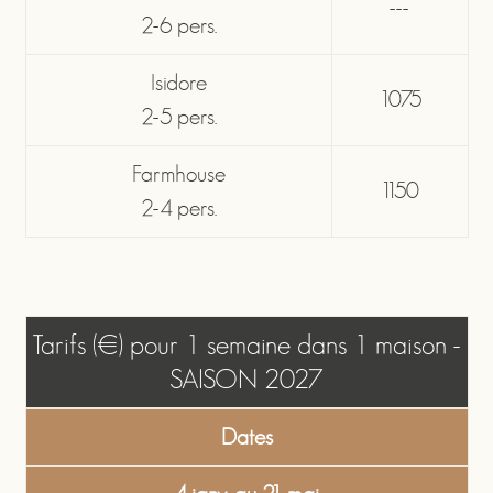
---
2-6 pers.
Isidore
1075
2-5 pers.
Farmhouse
1150
2-4 pers.
Tarifs (€) pour 1 semaine dans 1 maison -
SAISON 2027
Dates