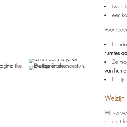
twee k
een ka
Voor ieder
Honde
ruimtes aa
Ze mo
van hun 
Er zij
Welzijn 
Wij verwe
aan het l