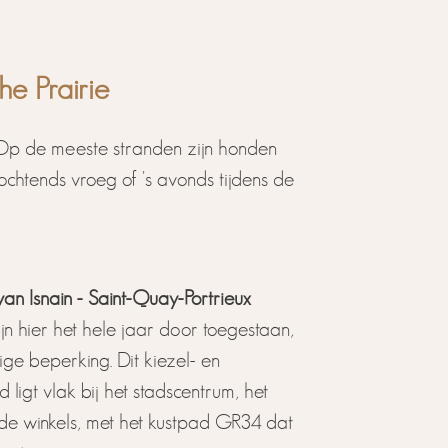
he Prairie
 Op de meeste stranden zijn honden
ochtends vroeg of 's avonds tijdens de
van Isnain - Saint-Quay-Portrieux
n hier het hele jaar door toegestaan,
ge beperking. Dit kiezel- en
 ligt vlak bij het stadscentrum, het
 de winkels, met het kustpad GR34 dat