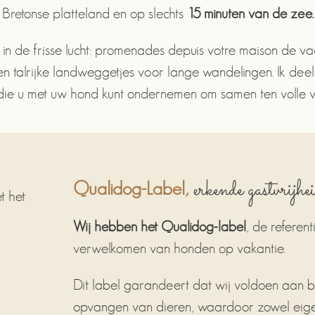
Bretonse platteland en op slechts
15 minuten van de zee.
 in de frisse lucht: promenades depuis votre maison de v
z) en talrijke landweggetjes voor lange wandelingen. Ik d
en die u met uw hond kunt ondernemen om samen ten volle 
erkende gastvrijhe
Qualidog-Label,
Wij hebben het Qualidog-label
, de referen
verwelkomen van honden op vakantie.
Dit label garandeert dat wij voldoen aan b
opvangen van dieren, waardoor zowel eig