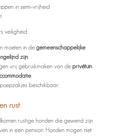
ippen in semi-vrijheid
t
s veiligheid:
n moeten in de
gemeenschappelijke
ngelijnd zijn
.
gen vrij gebruikmaken van de
privétuin
accommodatie
.
n poepzakjes beschikbaar.
en rust
lkomen rustige honden die gewend zijn
even in een pension. Honden mogen niet