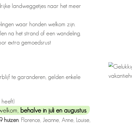
lrijke landweggetjes naar het meer
lingen waar honden welkom zijn.
en na het strand of een wandeling.
oor extra gemoedsrust
lijf te garanderen, gelden enkele
 heeft)
elkom,
behalve in juli en augustus
.
9 huizen
: Florence, Jeanne, Anne, Louise,