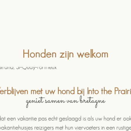
Honden zijn welkom
erblijven met uw hond bij Into the Prair
geniet samen van bretagne
t een vakantie pas echt geslaagd is als uw hond er ook b
kantiehuisjes reizigers met hun viervoeters in een rustige