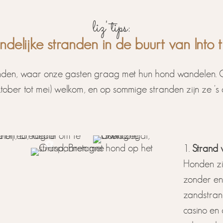
liz' tips:
delijke stranden in de buurt van Into t
tranden, waar onze gasten graag met hun hond wandelen.
tober tot mei) welkom, en op sommige stranden zijn ze 's 
Strand 
Honden zij
zonder eni
zandstrand
casino en