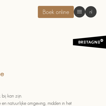
Boek online
nl
ie
ij kan zijn.
 en natuurlijke omgeving, midden in het