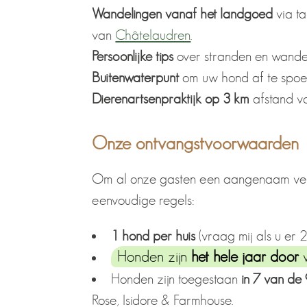
Wandelingen vanaf het landgoed
via ta
van
Châtelaudren
.
Persoonlijke tips
over stranden en wande
Buitenwaterpunt
om uw hond af te spoel
Dierenartsenpraktijk op 3 km
afstand v
Onze ontvangstvoorwaarden
Om al onze gasten een aangenaam verb
eenvoudige regels:
1 hond per huis
(vraag mij als u er 2
Honden zijn
het hele jaar door
w
Honden zijn toegestaan
in 7 van de 
Rose, Isidore & Farmhouse.