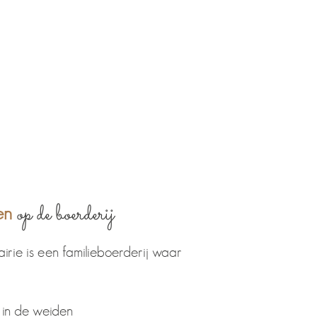
op de boerderij
ven
rairie is een familieboerderij waar
 in de weiden