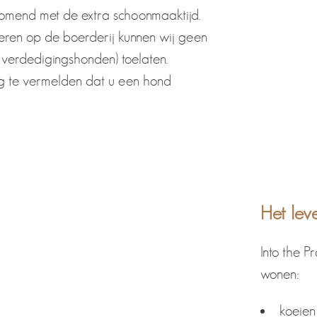
komend met de extra schoonmaaktijd.
eren op de boerderij kunnen wij geen
verdedigingshonden) toelaten.
g te vermelden dat u een hond
Het le
Into the P
wonen:
koeien