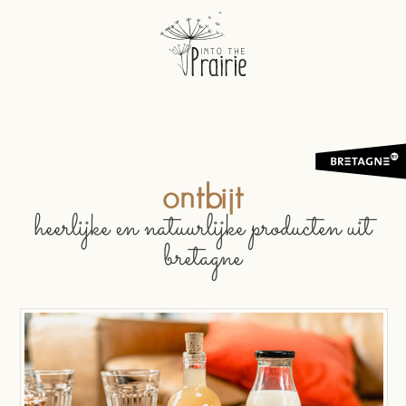
ontbijt
heerlijke en natuurlijke producten uit
bretagne