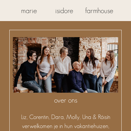
marie
isidore
farmhouse
over ons
Liz, Corentin, Dara, Molly, Una & Róisín
verwelkomen je in hun vakantiehuizen,