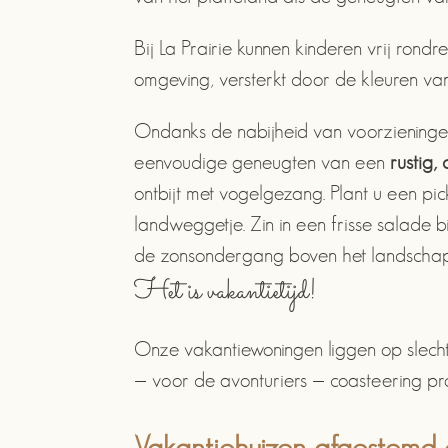
Bij La Prairie kunnen kinderen vrij rondr
omgeving, versterkt door de kleuren v
Ondanks de nabijheid van voorzieningen
eenvoudige geneugten van een
rustig,
ontbijt met vogelgezang. Plant u een pic
landweggetje. Zin in een frisse salade 
de zonsondergang boven het landschap o
Het is vakantietijd!
Onze vakantiewoningen liggen op slechts
— voor de avonturiers — coasteering p
Vakantiehuizen afgestemd