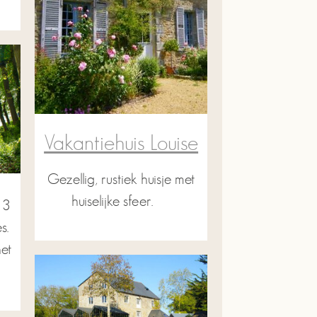
Vakantiehuis Louise
Gezellig, rustiek huisje met
huiselijke sfeer.
 3
s.
het