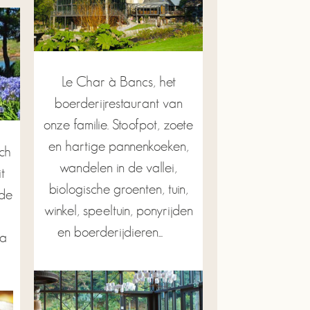
Le Char à Bancs, het
boerderijrestaurant van
onze familie. Stoofpot, zoete
en hartige pannenkoeken,
sch
wandelen in de vallei,
t
biologische groenten, tuin,
 de
winkel, speeltuin, ponyrijden
en boerderijdieren...
na