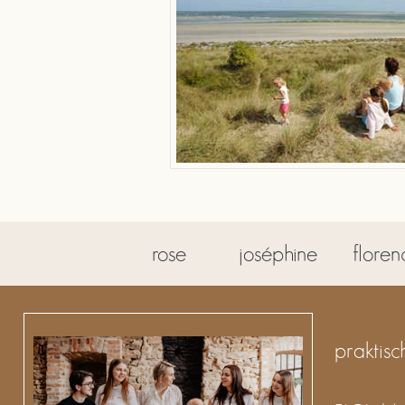
rose
joséphine
floren
praktisc