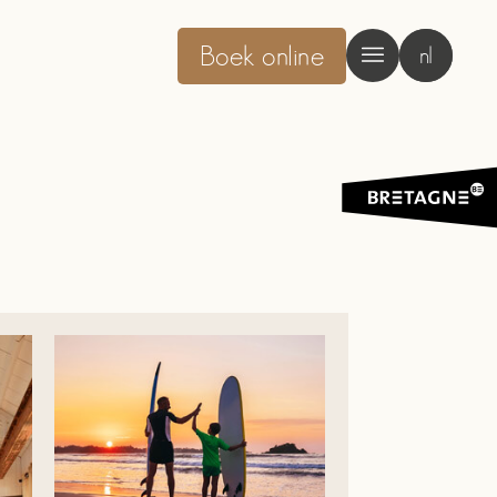
Boek online
nl