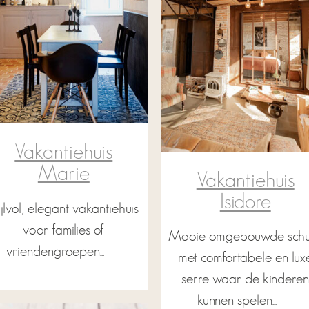
Vakantiehuis
Marie
Vakantiehuis
Isidore
ijlvol, elegant vakantiehuis
voor families of
Mooie omgebouwde schu
vriendengroepen...
met comfortabele en lux
serre waar de kindere
kunnen spelen...