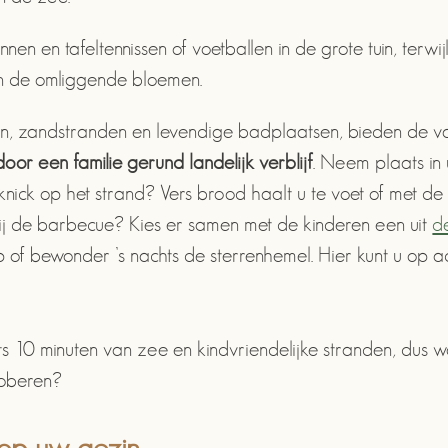
ennen en tafeltennissen of voetballen in de grote tuin, ter
an de omliggende bloemen.
, zandstranden en levendige badplaatsen, bieden de vak
 door een familie gerund landelijk verblijf
. Neem plaats i
knick op het strand? Vers brood haalt u te voet of met de f
bij de barbecue? Kies er samen met de kinderen een uit
d
f bewonder ’s nachts de sterrenhemel. Hier kunt u op a
 10 minuten van zee en kindvriendelijke stranden, dus w
roberen?
 op uw gezin