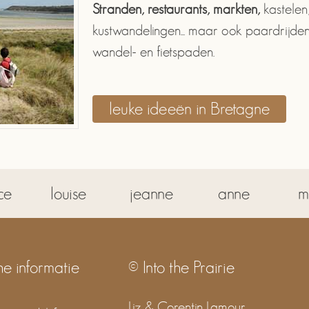
Stranden, restaurants, markten,
kastelen,
kustwandelingen... maar ook paardrijd
wandel- en fietspaden.
leuke ideeën in Bretagne
ce
louise
jeanne
anne
m
he informatie
© Into the Prairie
Liz & Corentin Lamour