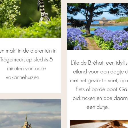
en maki in de dierentuin in
Trégomeur, op slechts 5
L’île de Bréhat, een idylli
minuten van onze
eiland voor een dagje ui
vakantiehuizen.
met het gezin: te voet, op
fiets of op de boot. Ga
picknicken en doe daar
een dutje...