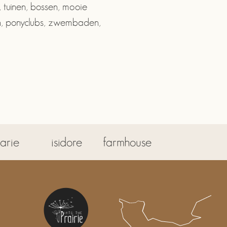
 tuinen, bossen, mooie
en, ponyclubs, zwembaden,
arie
isidore
farmhouse