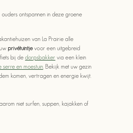
wijl ouders ontspannen in deze groene
antiehuizen van La Prairie alle
n uw
privétuintje
voor een uitgebreid
iets bij de
dorpsbakker
via een klein
e serre en moestuin
. Bekijk met uw gezin
dem komen, vertragen en energie kwijt.
aarom niet surfen, suppen, kajakken of