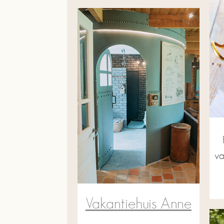
va
Vakantiehuis Anne