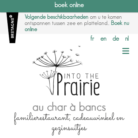
boek online
Volgende beschikbaarheden
om u te komen
ontspannen tussen zee en platteland...
Boek nu
online
fr
en
de
nl
au char à bancs
familierestaurant, cadeauwinkel en
gezinsuitjes