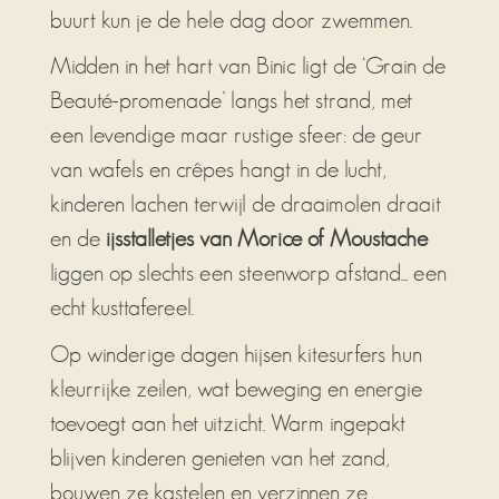
buurt kun je de hele dag door zwemmen.
Midden in het hart van Binic ligt de ‘Grain de
Beauté-promenade’ langs het strand, met
een levendige maar rustige sfeer: de geur
van wafels en crêpes hangt in de lucht,
kinderen lachen terwijl de draaimolen draait
en de
ijsstalletjes van Morice of Moustache
liggen op slechts een steenworp afstand... een
echt kusttafereel.
Op winderige dagen hijsen kitesurfers hun
kleurrijke zeilen, wat beweging en energie
toevoegt aan het uitzicht. Warm ingepakt
blijven kinderen genieten van het zand,
bouwen ze kastelen en verzinnen ze