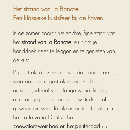
Het strand van La Banche
Een klassieke kustsfeer bij de haven
In de zomer nodigt het zachte, fijne zand van
het
strand van La Banche
je uit om je
handdoek neer te leggen en te genieten van
de kust.
Bij eb trekt de zee zich ver de baai in terug,
waardoor er uitgestrekte zandvlaktes
ontstaan, ideaal voor lange wandelingen,
een rondje joggen langs de waterkant of
gewoon om voetafdrukken achter te laten in
het natte zand. Dankzij het
zeewaterzwembad en het peuterbad
in de