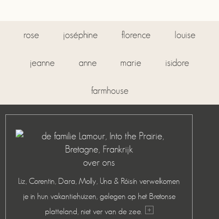
rose
joséphine
florence
louise
jeanne
anne
marie
isidore
farmhouse
over ons
Liz, Corentin, Dara, Molly, Una & Róisín verwelkomen
je in hun vakantiehuizen, gelegen op het Bretonse
platteland, niet ver van de zee.