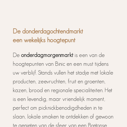
De donderdagochtendmarkt
een wekelijks hoogtepunt
De
onderdagmorgenmarkt
is een van de
hoogtepunten van Binic en een must tijdens
uw verblijf. Stands vullen het stadje met lokale
producten, zeevruchten, fruit en groenten,
kazen, brood en regionale specialiteiten. Het
is een levendig, maar vriendelijk moment,
perfect om picknickbenodigdheden in te
slaan, lokale smaken te ontdekken of gewoon
te genieten van de sfeer van een Bretonse